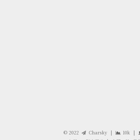
©
2022
Charsky
|
10k
|