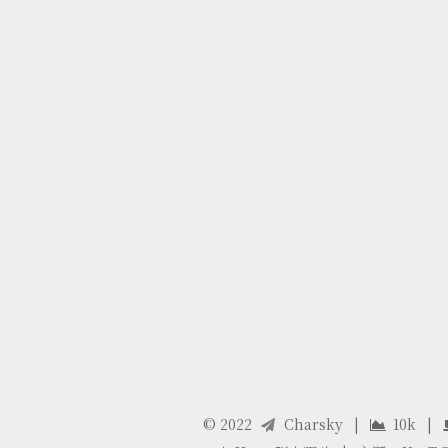
©
2022
Charsky
|
10k
|